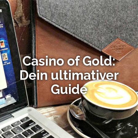
Casino of Gold:
Dein ultimativer
Guide