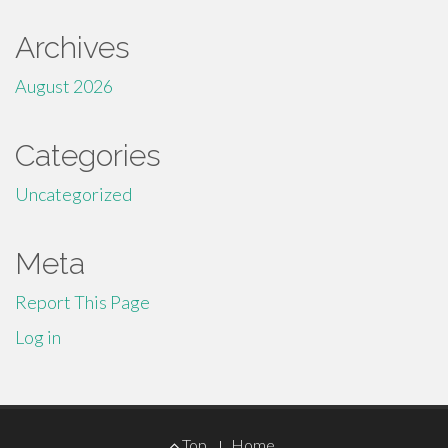
Archives
August 2026
Categories
Uncategorized
Meta
Report This Page
Log in
Footer
Top
Home