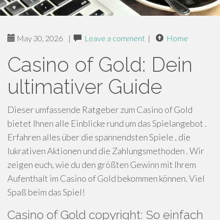
May 30, 2026
|
Leave a comment
|
Home
Casino of Gold: Dein
ultimativer Guide
Dieser umfassende Ratgeber zum Casino of Gold
bietet Ihnen alle Einblicke rund um das Spielangebot .
Erfahren alles über die spannendsten Spiele , die
lukrativen Aktionen und die Zahlungsmethoden . Wir
zeigen euch, wie du den größten Gewinn mit Ihrem
Aufenthalt im Casino of Gold bekommen können. Viel
Spaß beim das Spiel!
Casino of Gold copyright: So einfach