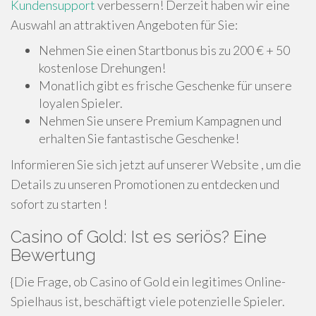
Kundensupport
verbessern! Derzeit haben wir eine
Auswahl an attraktiven Angeboten für Sie:
Nehmen Sie einen Startbonus bis zu 200 € + 50
kostenlose Drehungen!
Monatlich gibt es frische Geschenke für unsere
loyalen Spieler.
Nehmen Sie unsere Premium Kampagnen und
erhalten Sie fantastische Geschenke!
Informieren Sie sich jetzt auf unserer Website , um die
Details zu unseren Promotionen zu entdecken und
sofort zu starten !
Casino of Gold: Ist es seriös? Eine
Bewertung
{Die Frage, ob Casino of Gold ein legitimes Online-
Spielhaus ist, beschäftigt viele potenzielle Spieler.