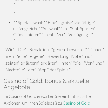
"
"
" "Spielauswahl:" "Eine" "große" vielfältige"
umfangreiche" "Auswahl" "an" "Slot-Spielen"
Glücksspielen" "steht" "zur" "Verfügung." "
"
"Wir" " Die" "Redaktion" "geben" bewertet" " "Ihnen"
Ihnen" "eine" "eigene" "Bewertung" Note "und"
"zeigen" erläutern" erklären" "Ihnen" "die" "Vor-" und"
"Nachteile" "der" "App." des Spiels."
Casino of Gold: Bonus & aktuelle
Angebote
Im Casino of Gold erwarten Sie ein fantastische
Aktionen, um Ihren Spielspaß zu
Casino of Gold